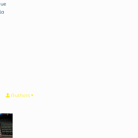
que
la
Authors