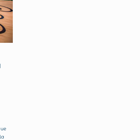
a
que
la