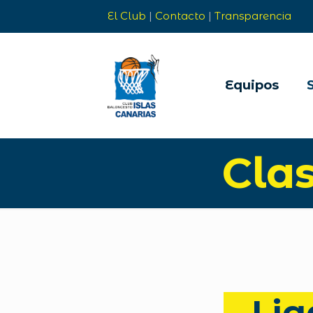
El Club
|
Contacto
|
Transparencia
Equipos
Clas
Lig