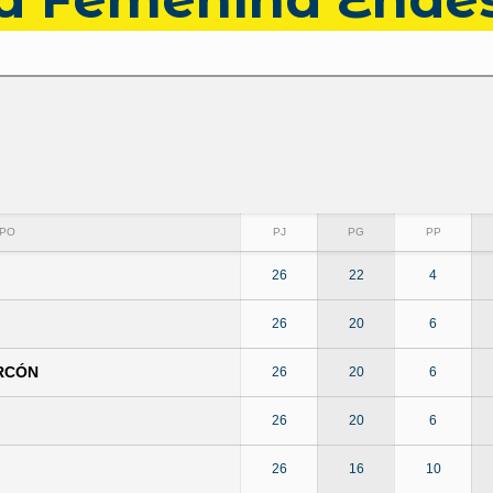
IPO
PJ
PG
PP
26
22
4
26
20
6
RCÓN
26
20
6
26
20
6
26
16
10