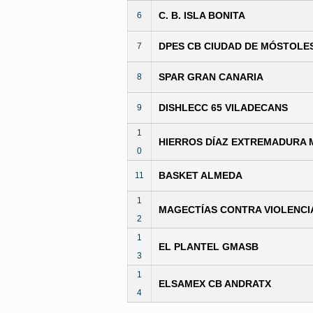
C. B. ISLA BONITA
6
DPES CB CIUDAD DE MÓSTOLE
7
SPAR GRAN CANARIA
8
DISHLECC 65 VILADECANS
9
1
HIERROS DÍAZ EXTREMADURA 
0
BASKET ALMEDA
11
1
MAGECTÍAS CONTRA VIOLENCI
2
1
EL PLANTEL GMASB
3
1
ELSAMEX CB ANDRATX
4