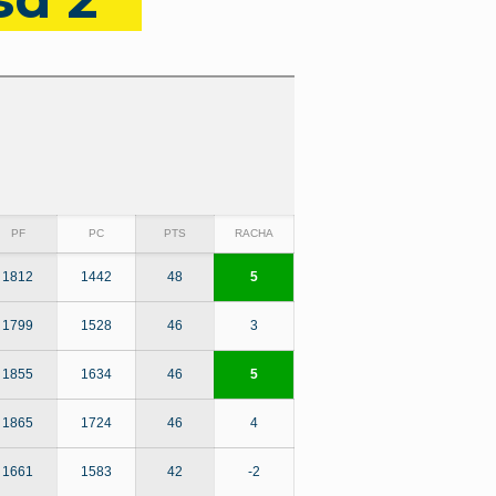
PF
PC
PTS
RACHA
1812
1442
48
5
1799
1528
46
3
1855
1634
46
5
1865
1724
46
4
1661
1583
42
-2