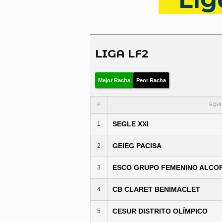
LIGA LF2
Mejor Racha
Peor Racha
P
EQU
SEGLE XXI
1
GEIEG PACISA
2
ESCO GRUPO FEMENINO ALCO
3
CB CLARET BENIMACLET
4
CESUR DISTRITO OLÍMPICO
5