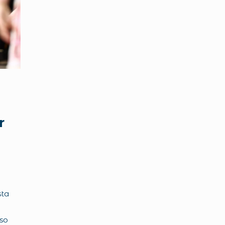
r
sta
rso