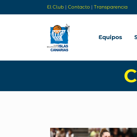
El Club
|
Contacto
|
Transparencia
Equipos
C