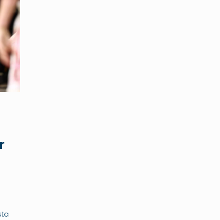
r
sta