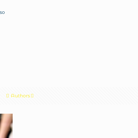
rso
Authors