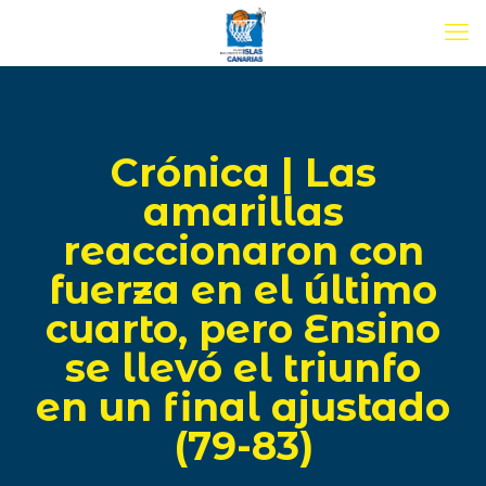
Crónica | Las
amarillas
reaccionaron con
fuerza en el último
cuarto, pero Ensino
se llevó el triunfo
en un final ajustado
(79-83)