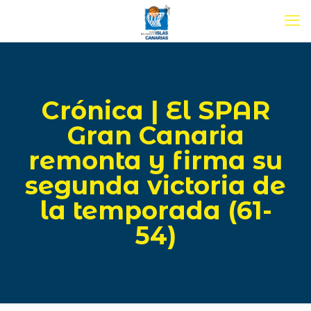
Crónica | El SPAR
Gran Canaria
remonta y firma su
segunda victoria de
la temporada (61-
54)