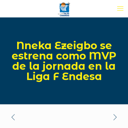
Nneka Ezeigbo se
estrena como MVP
de la jornada en la
Liga F Endesa