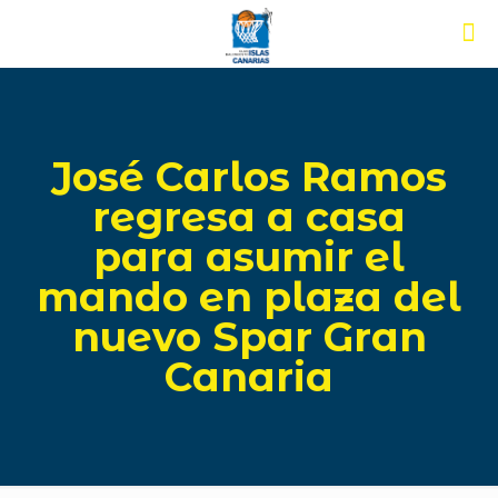
José Carlos Ramos
regresa a casa
para asumir el
mando en plaza del
nuevo Spar Gran
Canaria