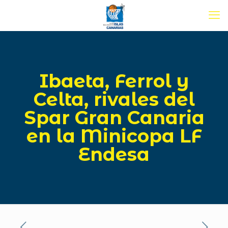
Ibaeta, Ferrol y
Celta, rivales del
Spar Gran Canaria
en la Minicopa LF
Endesa