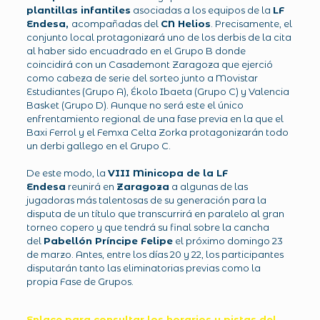
plantillas infantiles
asociadas a los equipos de la
LF
Endesa,
acompañadas del
CN Helios
. Precisamente, el
conjunto local protagonizará uno de los derbis de la cita
al haber sido encuadrado en el Grupo B donde
coincidirá con un Casademont Zaragoza que ejerció
como cabeza de serie del sorteo junto a Movistar
Estudiantes (Grupo A), Ékolo Ibaeta (Grupo C) y Valencia
Basket (Grupo D). Aunque no será este el único
enfrentamiento regional de una fase previa en la que el
Baxi Ferrol y el Femxa Celta Zorka protagonizarán todo
un derbi gallego en el Grupo C.
De este modo, la
VIII Minicopa de la LF
Endesa
reunirá en
Zaragoza
a algunas de las
jugadoras más talentosas de su generación para la
disputa de un título que transcurrirá en paralelo al gran
torneo copero y que tendrá su final sobre la cancha
del
Pabellón Príncipe Felipe
el próximo domingo 23
de marzo. Antes, entre los días 20 y 22, los participantes
disputarán tanto las eliminatorias previas como la
propia Fase de Grupos.
Enlace para consultar los horarios y pistas del