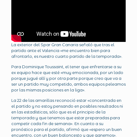
La exterior del Spar Gran Canaria señaló que tras el
partido ante el Valencia «me encuentro bien para
afrontarlo, es nuestro cuarto partido de la temporada».
Para Dominique Toussaint, el tener que enfrentarse a su
ex equipo hace que esté «muy emocionada, por un lado
porque jugué allí y por otra parte porque creo que va a
ser un partido muy competido, ambos equipos peleamos
por las mismas posiciones en la liga».
La 22 de las amarillas reconoció estar «concentrada en
el partido y no estoy pensando en posibles resultados ni
en las estadísticas, sólo que es el principio de la
temporada y que tenemos que estar preparadas para
competir cada fin de semana». En cuanto a su
pronóstico para el partido, afirmó que «espero un buen
encuentro, con un buen baloncesto y que ganemos».