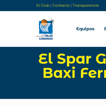
El Club
|
Contacto
|
Transparencia
Equipos
El Spar 
Baxi Fer