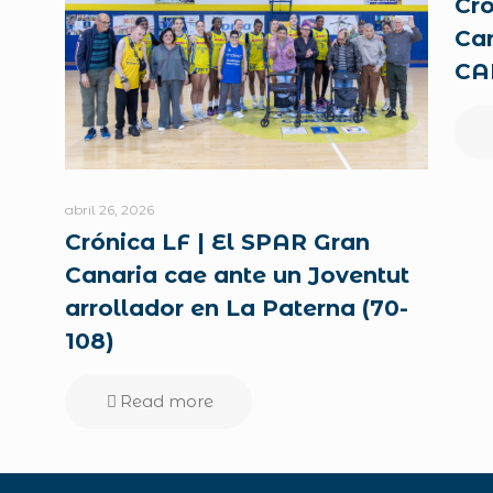
Cró
Can
CAB
abril 26, 2026
Crónica LF | El SPAR Gran
Canaria cae ante un Joventut
arrollador en La Paterna (70-
108)
Read more