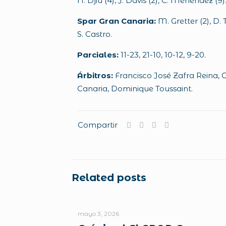
N. Djiu (4), J. Davis (2), C. Menéndez (9)
Spar Gran Canaria:
M. Gretter (2), D. T
S. Castro.
Parciales:
11-23, 21-10, 10-12, 9-20.
Árbitros:
Francisco José Zafra Reina, 
Canaria, Dominique Toussaint.
Compartir
Related posts
mayo 3, 2026