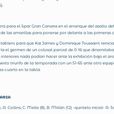
).
a para el Spar Gran Canaria en el arranque del asalto def
de las amarillas para ponerse por delante a las primeras 
 tablero para que Kai James y Dominique Toussaint reinic
ería el germen de un colosal parcial de 0-16 que dinamitab
interiores nada podían hacer ante la exhibición bajo el ar
xto triunfo de la temporada con un 51-65 ante otro equip
es cuarto en la tabla.
NARIA
,
A. Collins, C. Melia (8), B. Millán (12) -quinteto inicial- A. 