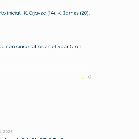
to inicial- K. Erjavec (14), K. James (20),
a con cinco faltas en el Spar Gran
0
8, 2026