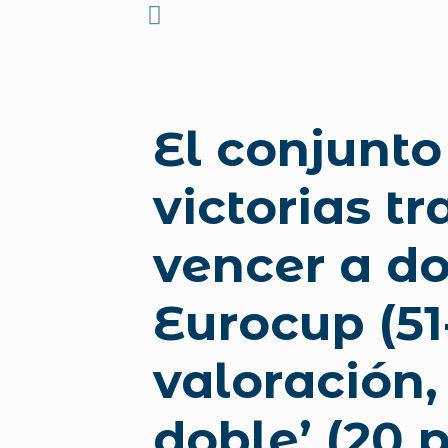
El conjunt
victorias t
vencer a do
Eurocup (51
valoración,
doble’ (20 