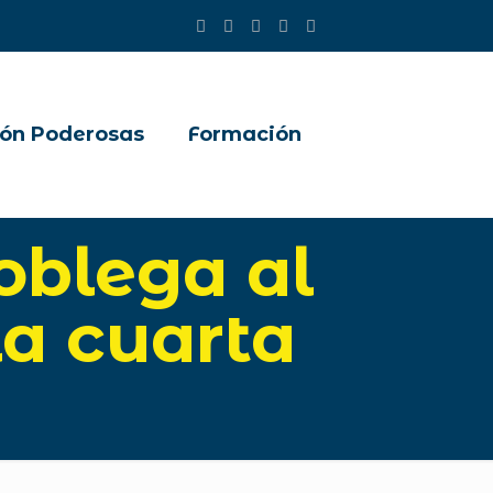
ón Poderosas
Formación
oblega al
la cuarta