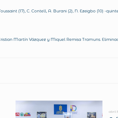
.
oussaint (17), C. Contell, A. Burani (2), N. Ezeigbo (10) -quinte
Cristian Martín Vázquez y Miquel Remisa Tramuns. Eliminad
abril 