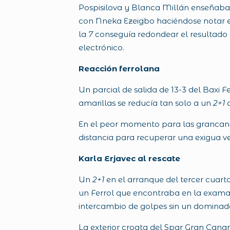
Pospisilova y Blanca Millán enseñaban
con Nneka Ezeigbo haciéndose notar en
la
7
conseguía redondear el resultado d
electrónico.
Reacción ferrolana
Un parcial de salida de 13-3 del Baxi 
amarillas se reducía tan solo a un
2+1
d
En el peor momento para las grancanar
distancia para recuperar una exigua ve
Karla Erjavec al rescate
Un
2+1
en el arranque del tercer cuart
un Ferrol que encontraba en la examar
intercambio de golpes sin un dominado
La exterior croata del Spar Gran Canar