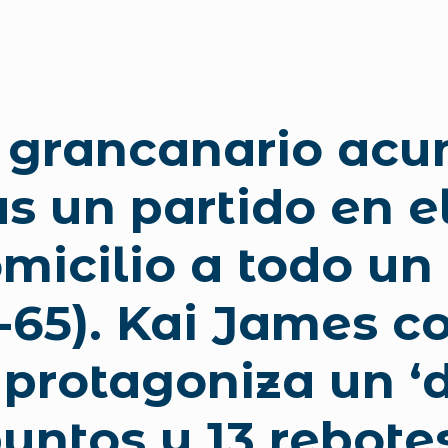
o grancanario acu
ras un partido en e
micilio a todo un
-65). Kai James c
 protagoniza un ‘
puntos y 13 rebote