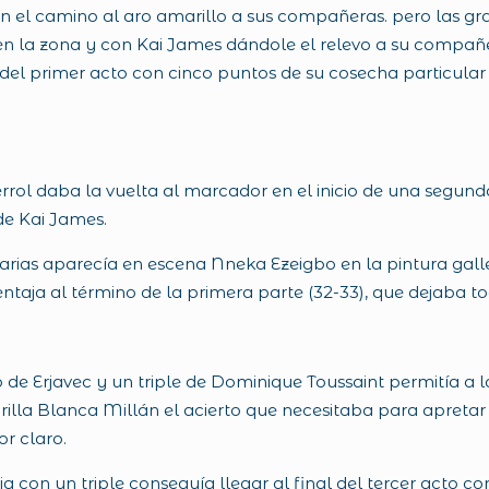
 el camino al aro amarillo a sus compañeras. pero las gr
 la zona y con Kai James dándole el relevo a su compañer
el primer acto con cinco puntos de su cosecha particular q
Ferrol daba la vuelta al marcador en el inicio de una segu
e Kai James.
ias aparecía en escena Nneka Ezeigbo en la pintura galle
ntaja al término de la primera parte (32-33), que dejaba t
o de Erjavec y un triple de Dominique Toussaint permitía a 
illa Blanca Millán el acierto que necesitaba para apretar 
r claro.
ia con un triple conseguía llegar al final del tercer acto 