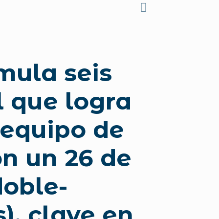
mula seis
l que logra
 equipo de
on un 26 de
doble-
s), clave en