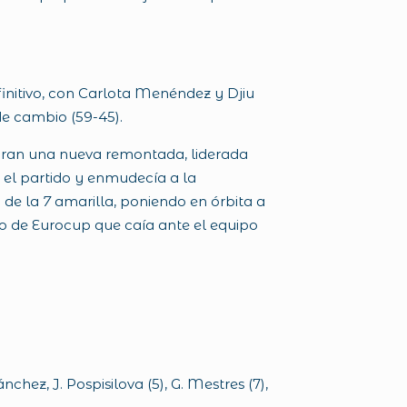
initivo, con Carlota Menéndez y Djiu
de cambio (59-45).
iaran una nueva remontada, liderada
a el partido y enmudecía a la
o de la
7
amarilla, poniendo en órbita a
o de Eurocup que caía ante el equipo
Sánchez, J. Pospisilova (5), G. Mestres (7),