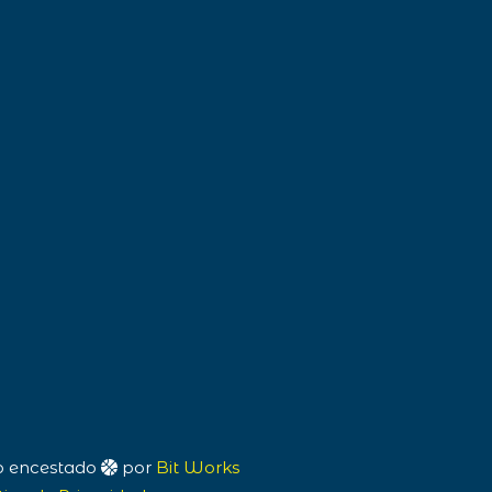
eb encestado
por
Bit Works