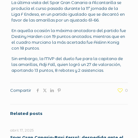
La última visita del Spar Gran Canaria a Alcantarilla se
producía el curso pasado durante la 11ª jornada de la
Liga F Endesa, en un partido igualado que se decantó en
favor de las amarillas por un ajustado 61-66.
En aquella ocasión la máxima anotadora del partido fue
Destiny Harden con 19 puntos anotados; mientras que en
el cuadro murciano la más acertada fue Aislinn Konig
con 18 puntos.
Sin embargo, la MVP del duelo fue para la capitana de
las amarillas, Adji Fall, quien logró un 27 de valoración,
aportando 13 puntos, 8 rebotes y 2 asistencias.
Compartir
0
Related posts
abril 17, 2025
Spar Gran Canaria-Baxi Ferrol: despedida ante el