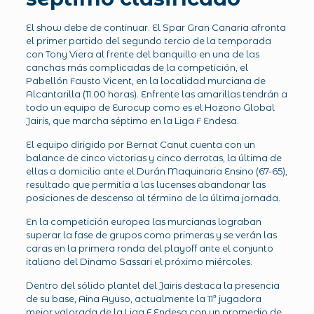
El show debe de continuar. El Spar Gran Canaria afronta
el primer partido del segundo tercio de la temporada
con Tony Viera al frente del banquillo en una de las
canchas más complicadas de la competición, el
Pabellón Fausto Vicent, en la localidad murciana de
Alcantarilla (11.00 horas). Enfrente las amarillas tendrán a
todo un equipo de Eurocup como es el Hozono Global
Jairis, que marcha séptimo en la Liga F Endesa.
El equipo dirigido por Bernat Canut cuenta con un
balance de cinco victorias y cinco derrotas, la última de
ellas a domicilio ante el Durán Maquinaria Ensino (67-65),
resultado que permitía a las lucenses abandonar las
posiciones de descenso al término de la última jornada.
En la competición europea las murcianas lograban
superar la fase de grupos como primeras y se verán las
caras en la primera ronda del playoff ante el conjunto
italiano del Dinamo Sassari el próximo miércoles.
Dentro del sólido plantel del Jairis destaca la presencia
de su base, Aina Ayuso, actualmente la 11ª jugadora
mejor valorada de la Liga F Endesa con un promedio de