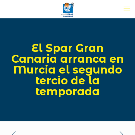
El Spar Gran
Canaria arranca en
Murcia el segundo
tercio de la
temporada