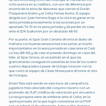
ocho puntos en su casillero, con uno de diferencia por
encima de la zona de descenso que cierran el Durán
Maquinaria Ensino y el Celta Femsa Zorka. El equipo
dirigido por Juan Ferreira llega a la cita tras ganar en la
sexta jornada precisamente a las lucenses por un
apretado 70-72 en la sexta jornada y de perder en casa
ante el IDK Euskotren por un abultado 66-93.
Por su parte, el Spar Gran Canaria afronta el duelo de
mañana con buenas sensaciones tras sumar un triunfo
importantísimo en la sexta jornada en casa ante el Cadi
La Seu (69-63) y de caer el pasado domingo en casa del
líder, el Spar Girona, en un partido en el que las
grancanarias consiguieron tutearlas en tres de los cuatro
cuartos disputados a pesar de la baja rotación con la
que contó el equipo de César Aneas para afrontar el reto
de Fontajau.
Imani Tate está siendo en este inicio de campaña la
jugadora más valorada del conjunto navarro con un
promedio de 13,67 créditos de valoración por encuentro.
La neoyorquina viene de exhibirse ante el Celta, en la
quinta jornada, en la que logró convertirse en la MVP
con un sideral 41 de valoración. Junto a ella, destaca