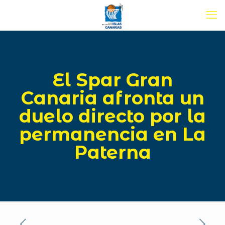
El Spar Gran
Canaria afronta un
duelo directo por la
permanencia en La
Paterna