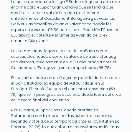
La quinta jornada de la Liga F Endesa llega con otro reto
enorme para el Spar Gran Canaria que se tendrá que
medir a su tercer rival de Euroliga tras hacerlo
anteriormente al Casademont Zaragoza y al Valencia
Basket. Las amarillas viajan a Salamanca donde les
espera este viernes (19.30 horas) en el Pabellón Municipal
Wurzburg el potente Perfumerías Avenida de la ex
amarilla Sika Koné.
Las salmantinas llegan a la cita de mañana como
cuartas clasificadas, con un balance de tres victorias y
una derrota, precisamente en la última jornada ante el
Casademont Zaragoza y en su propio feudo (68-78).
El conjunto charro afrontó ayer un partido durísimo ante
el Schio italiano, ex equipo de Astou Ndour, en la
Euroliga. El triunfo fue para el conjunto transalpino (69-
79), que se impuso gracias al acierto desde fuera del arco
en la recta final del encuentro.
Por su parte, el Spar Gran Canaria aterriza en
Salamanca con la moral por las nubes tras sumar su
segunda victoria de la temporada ante el Joventut en La
Paterna (82-76), lo que coloca a las insulares undécimas