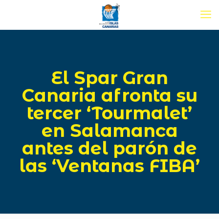
El Spar Gran
Canaria afronta su
tercer ‘Tourmalet’
en Salamanca
antes del parón de
las ‘Ventanas FIBA’