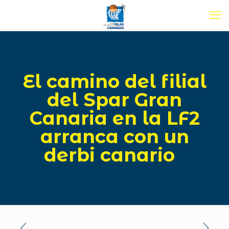
El camino del filial
del Spar Gran
Canaria en la LF2
arranca con un
derbi canario